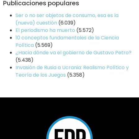
Publicaciones populares
Ser o no ser objetos de consumo, esa es la
(nueva) cuestión
(6.039)
El periodismo ha muerto
(5.572)
10 conceptos fundamentales de la Ciencia
Política
(5.569)
¿Hacia dónde va el gobierno de Gustavo Petro?
(5.438)
Invasión de Rusia a Ucrania: Realismo Político y
Teoría de los Juegos
(5.358)