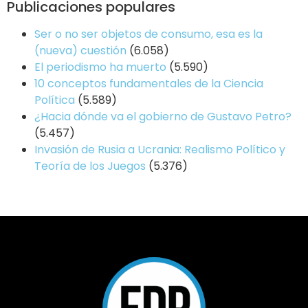
Publicaciones populares
Ser o no ser objetos de consumo, esa es la
(nueva) cuestión
(6.058)
El periodismo ha muerto
(5.590)
10 conceptos fundamentales de la Ciencia
Política
(5.589)
¿Hacia dónde va el gobierno de Gustavo Petro?
(5.457)
Invasión de Rusia a Ucrania: Realismo Político y
Teoría de los Juegos
(5.376)