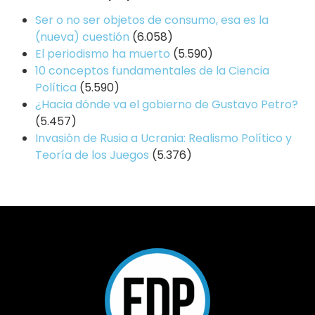
Ser o no ser objetos de consumo, esa es la
(nueva) cuestión
(6.058)
El periodismo ha muerto
(5.590)
10 conceptos fundamentales de la Ciencia
Política
(5.590)
¿Hacia dónde va el gobierno de Gustavo Petro?
(5.457)
Invasión de Rusia a Ucrania: Realismo Político y
Teoría de los Juegos
(5.376)