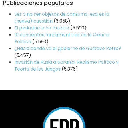
Publicaciones populares
Ser o no ser objetos de consumo, esa es la
(nueva) cuestión
(6.058)
El periodismo ha muerto
(5.590)
10 conceptos fundamentales de la Ciencia
Política
(5.590)
¿Hacia dónde va el gobierno de Gustavo Petro?
(5.457)
Invasión de Rusia a Ucrania: Realismo Político y
Teoría de los Juegos
(5.376)