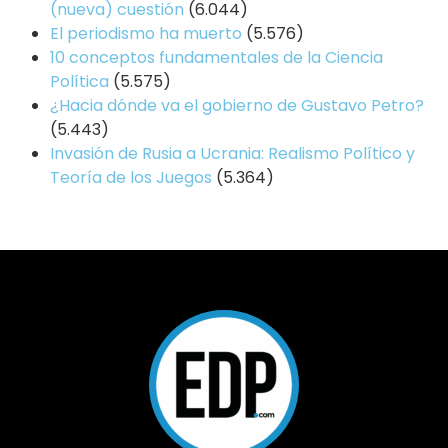
(nueva) cuestión
(6.044)
El periodismo ha muerto
(5.576)
10 conceptos fundamentales de la Ciencia
Política
(5.575)
¿Hacia dónde va el gobierno de Gustavo Petro?
(5.443)
Invasión de Rusia a Ucrania: Realismo Político y
Teoría de los Juegos
(5.364)