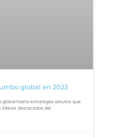
rumbo global en 2023
a global hasta estrategas astutos que
os líderes destacados del