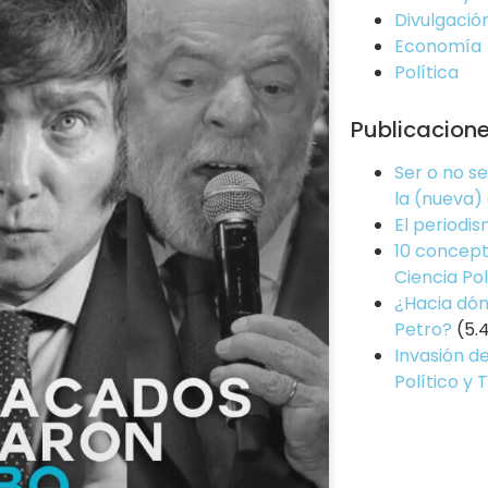
Divulgació
Economía
Política
Publicacion
Ser o no s
la (nueva)
El periodi
10 concept
Ciencia Pol
¿Hacia dón
Petro?
(5.
Invasión de
Político y 