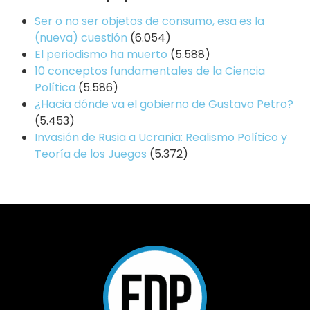
Ser o no ser objetos de consumo, esa es la
(nueva) cuestión
(6.054)
El periodismo ha muerto
(5.588)
10 conceptos fundamentales de la Ciencia
Política
(5.586)
¿Hacia dónde va el gobierno de Gustavo Petro?
(5.453)
Invasión de Rusia a Ucrania: Realismo Político y
Teoría de los Juegos
(5.372)