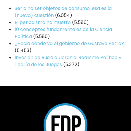
Ser o no ser objetos de consumo, esa es la
(nueva) cuestión
(6.054)
El periodismo ha muerto
(5.586)
10 conceptos fundamentales de la Ciencia
Política
(5.586)
¿Hacia dónde va el gobierno de Gustavo Petro?
(5.453)
Invasión de Rusia a Ucrania: Realismo Político y
Teoría de los Juegos
(5.372)