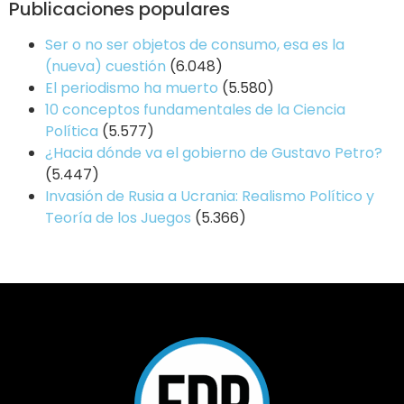
Publicaciones populares
Ser o no ser objetos de consumo, esa es la
(nueva) cuestión
(6.048)
El periodismo ha muerto
(5.580)
10 conceptos fundamentales de la Ciencia
Política
(5.577)
¿Hacia dónde va el gobierno de Gustavo Petro?
(5.447)
Invasión de Rusia a Ucrania: Realismo Político y
Teoría de los Juegos
(5.366)