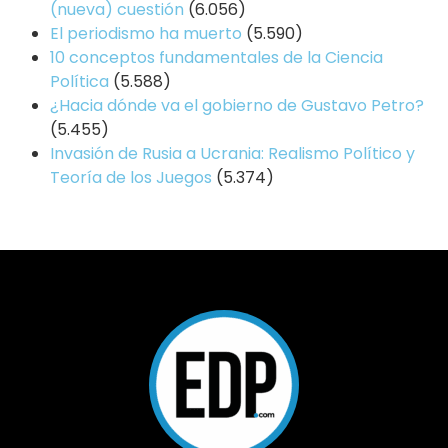
(nueva) cuestión
(6.056)
El periodismo ha muerto
(5.590)
10 conceptos fundamentales de la Ciencia
Política
(5.588)
¿Hacia dónde va el gobierno de Gustavo Petro?
(5.455)
Invasión de Rusia a Ucrania: Realismo Político y
Teoría de los Juegos
(5.374)