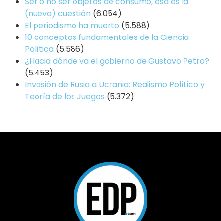
Ser o no ser objetos de consumo, esa es la
(nueva) cuestión
(6.054)
El periodismo ha muerto
(5.588)
10 conceptos fundamentales de la Ciencia
Política
(5.586)
¿Hacia dónde va el gobierno de Gustavo Petro?
(5.453)
Invasión de Rusia a Ucrania: Realismo Político y
Teoría de los Juegos
(5.372)