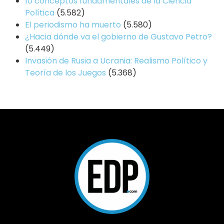
10 conceptos fundamentales de la Ciencia
Política
(5.582)
El periodismo ha muerto
(5.580)
¿Hacia dónde va el gobierno de Gustavo Petro?
(5.449)
Invasión de Rusia a Ucrania: Realismo Político y
Teoría de los Juegos
(5.368)