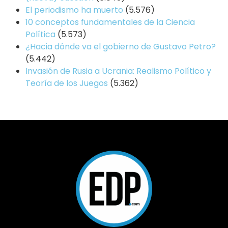
El periodismo ha muerto
(5.576)
10 conceptos fundamentales de la Ciencia
Política
(5.573)
¿Hacia dónde va el gobierno de Gustavo Petro?
(5.442)
Invasión de Rusia a Ucrania: Realismo Político y
Teoría de los Juegos
(5.362)