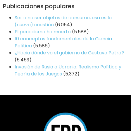
Publicaciones populares
Ser o no ser objetos de consumo, esa es la
(nueva) cuestión
(6.054)
El periodismo ha muerto
(5.588)
10 conceptos fundamentales de la Ciencia
Política
(5.586)
¿Hacia dónde va el gobierno de Gustavo Petro?
(5.453)
Invasión de Rusia a Ucrania: Realismo Político y
Teoría de los Juegos
(5.372)