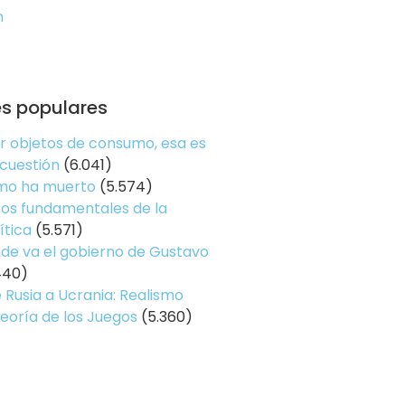
n
es populares
er objetos de consumo, esa es
 cuestión
(6.041)
smo ha muerto
(5.574)
os fundamentales de la
ítica
(5.571)
de va el gobierno de Gustavo
440)
 Rusia a Ucrania: Realismo
Teoría de los Juegos
(5.360)