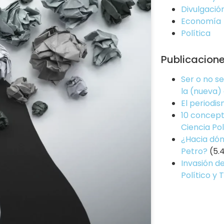
Divulgació
Economía
Política
Publicacion
Ser o no s
la (nueva)
El periodi
10 concept
Ciencia Pol
¿Hacia dón
Petro?
(5.
Invasión de
Político y 