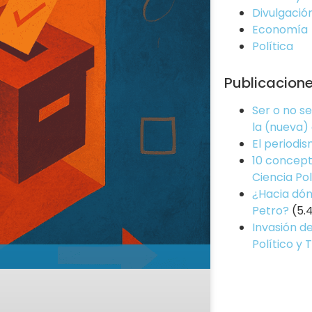
Divulgació
Economía
Política
Publicacion
Ser o no s
la (nueva)
El periodi
10 concept
Ciencia Pol
¿Hacia dón
Petro?
(5.
Invasión de
Político y 