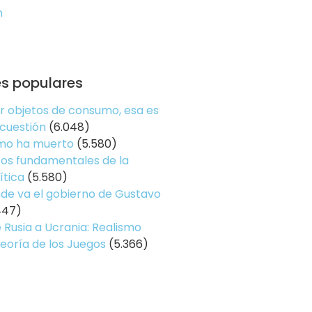
n
es populares
er objetos de consumo, esa es
 cuestión
(6.048)
smo ha muerto
(5.580)
os fundamentales de la
ítica
(5.580)
de va el gobierno de Gustavo
447)
 Rusia a Ucrania: Realismo
Teoría de los Juegos
(5.366)