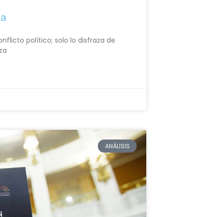
da
flicto político; solo lo disfraza de
rza
ANÁLISIS