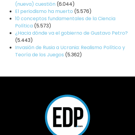
(nueva) cuestión
(6.044)
El periodismo ha muerto
(5.576)
10 conceptos fundamentales de la Ciencia
Política
(5.573)
¿Hacia dónde va el gobierno de Gustavo Petro?
(5.443)
Invasión de Rusia a Ucrania: Realismo Político y
Teoría de los Juegos
(5.362)