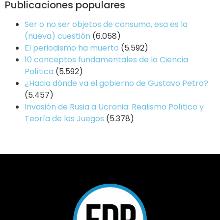
Publicaciones populares
Ser o no ser objetos de consumo, esa es la
(nueva) cuestión
(6.058)
El periodismo ha muerto
(5.592)
10 conceptos fundamentales de la Ciencia
Política
(5.592)
¿Hacia dónde va el gobierno de Gustavo Petro?
(5.457)
Invasión de Rusia a Ucrania: Realismo Político y
Teoría de los Juegos
(5.378)