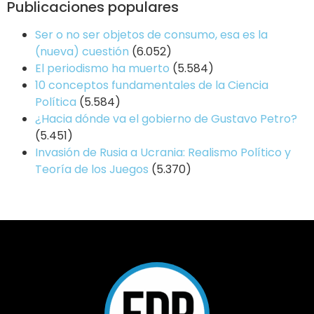
Publicaciones populares
Ser o no ser objetos de consumo, esa es la
(nueva) cuestión
(6.052)
El periodismo ha muerto
(5.584)
10 conceptos fundamentales de la Ciencia
Política
(5.584)
¿Hacia dónde va el gobierno de Gustavo Petro?
(5.451)
Invasión de Rusia a Ucrania: Realismo Político y
Teoría de los Juegos
(5.370)