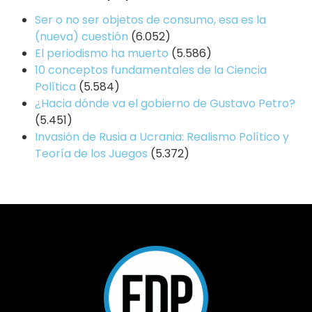
Ser o no ser objetos de consumo, esa es la
(nueva) cuestión
(6.052)
El periodismo ha muerto
(5.586)
10 conceptos fundamentales de la Ciencia
Política
(5.584)
¿Hacia dónde va el gobierno de Gustavo Petro?
(5.451)
Invasión de Rusia a Ucrania: Realismo Político y
Teoría de los Juegos
(5.372)