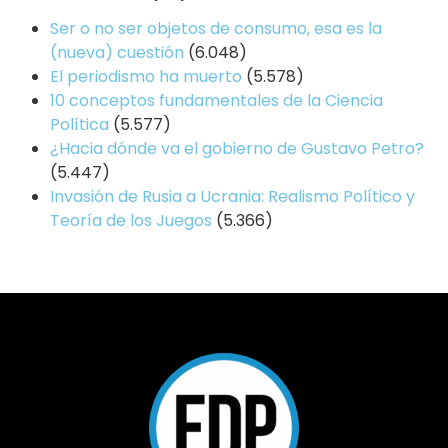
Ser o no ser objetos de consumo, esa es la
(nueva) cuestión
(6.048)
El periodismo ha muerto
(5.578)
10 conceptos fundamentales de la Ciencia
Política
(5.577)
¿Hacia dónde va el gobierno de Gustavo Petro?
(5.447)
Invasión de Rusia a Ucrania: Realismo Político y
Teoría de los Juegos
(5.366)