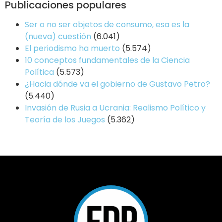
Publicaciones populares
Ser o no ser objetos de consumo, esa es la
(nueva) cuestión
(6.041)
El periodismo ha muerto
(5.574)
10 conceptos fundamentales de la Ciencia
Política
(5.573)
¿Hacia dónde va el gobierno de Gustavo Petro?
(5.440)
Invasión de Rusia a Ucrania: Realismo Político y
Teoría de los Juegos
(5.362)