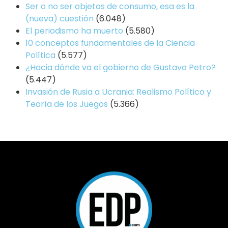
Ser o no ser objetos de consumo, esa es la
(nueva) cuestión
(6.048)
El periodismo ha muerto
(5.580)
10 conceptos fundamentales de la Ciencia
Política
(5.577)
¿Hacia dónde va el gobierno de Gustavo Petro?
(5.447)
Invasión de Rusia a Ucrania: Realismo Político y
Teoría de los Juegos
(5.366)