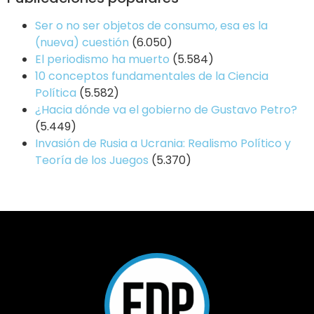
Ser o no ser objetos de consumo, esa es la
(nueva) cuestión
(6.050)
El periodismo ha muerto
(5.584)
10 conceptos fundamentales de la Ciencia
Política
(5.582)
¿Hacia dónde va el gobierno de Gustavo Petro?
(5.449)
Invasión de Rusia a Ucrania: Realismo Político y
Teoría de los Juegos
(5.370)