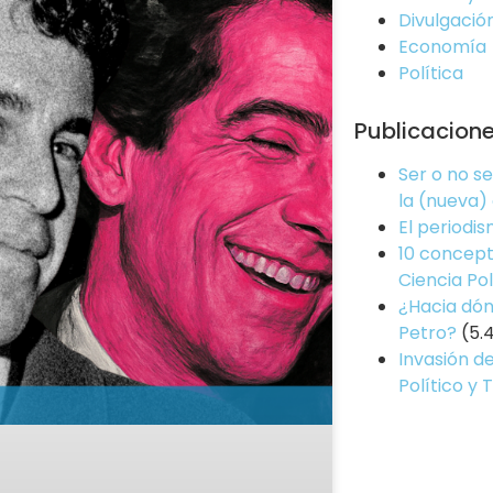
Divulgació
Economía
Política
Publicacion
Ser o no s
la (nueva)
El periodi
10 concept
Ciencia Pol
¿Hacia dón
Petro?
(5.
Invasión de
Político y 