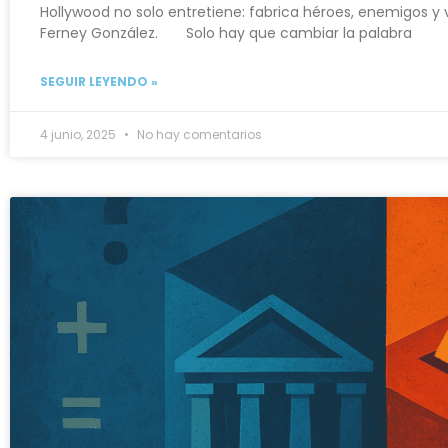
Hollywood no solo entretiene: fabrica héroes, enemigos y
Ferney González. Solo hay que cambiar la palabra
SEGUIR LEYENDO »
4 junio, 2025
No hay comentarios