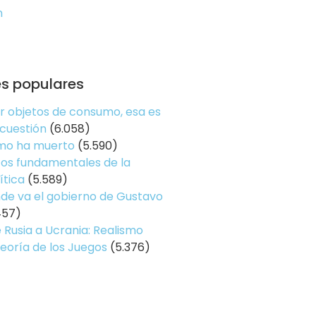
n
es populares
er objetos de consumo, esa es
 cuestión
(6.058)
smo ha muerto
(5.590)
os fundamentales de la
ítica
(5.589)
de va el gobierno de Gustavo
457)
 Rusia a Ucrania: Realismo
Teoría de los Juegos
(5.376)