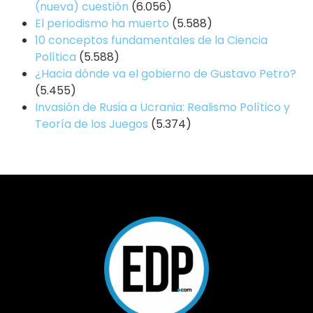
(nueva) cuestión
(6.056)
El periodismo ha muerto
(5.588)
10 conceptos fundamentales de la Ciencia
Política
(5.588)
¿Hacia dónde va el gobierno de Gustavo Petro?
(5.455)
Invasión de Rusia a Ucrania: Realismo Político y
Teoría de los Juegos
(5.374)